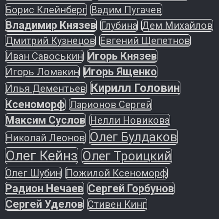
Борис Клейнберг
Вадим Пугачев
Владимир Князев
Глубина
Дем Михайлов
Дмитрий Кузнецов
Евгений Щепетнов
Игорь Князев
Иван Савоськин
Игорь Ященко
Игорь Ломакин
Кирилл Головин
Илья Дементьев
Ксеноморф
Ларионов Сергей
Максим Суслов
Нелли Новикова
Олег Булдаков
Николай Леонов
Олег Кейнз
Олег Троицкий
Олег Шубин
Пожилой Ксеноморф
Радион Нечаев
Сергей Горбунов
Сергей Уделов
Стивен Кинг