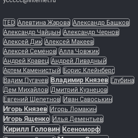
yccccc@internet.ru
TED
Алевтина Жарова
Александр Башков
Александр Чайцын
Александр Чернов
Алексей Дик
Алексей Макеев
Алексей Семёнов
Алла Човжик
Андрей Кравец
Андрей Ливадный
Артем Каменистый
Борис Клейнберг
Владимир Князев
Вадим Пугачев
Глубина
Дем Михайлов
Дмитрий Кузнецов
Евгений Щепетнов
Иван Савоськин
Игорь Князев
Игорь Ломакин
Игорь Ященко
Илья Дементьев
Кирилл Головин
Ксеноморф