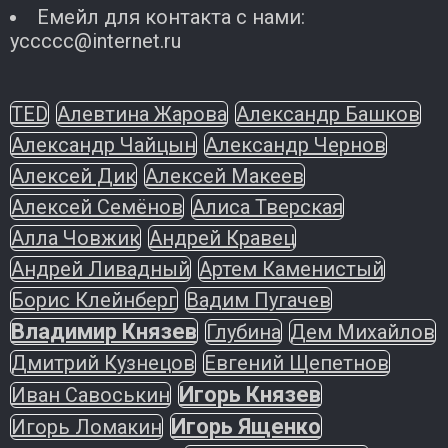
Емейл для контакта с нами:
yccccc@internet.ru
TED
Алевтина Жарова
Александр Башков
Александр Чайцын
Александр Чернов
Алексей Дик
Алексей Макеев
Алексей Семёнов
Алиса Тверская
Алла Човжик
Андрей Кравец
Андрей Ливадный
Артем Каменистый
Борис Клейнберг
Вадим Пугачев
Владимир Князев
Глубина
Дем Михайлов
Дмитрий Кузнецов
Евгений Щепетнов
Игорь Князев
Иван Савоськин
Игорь Ященко
Игорь Ломакин