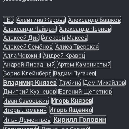
TED
Алевтина Жарова
Александр Башков
Александр Чайцын
Александр Чернов
Алексей Дик
Алексей Макеев
Алексей Семёнов
Алиса Тверская
Алла Човжик
Андрей Кравец
Андрей Ливадный
Артем Каменистый
Борис Клейнберг
Вадим Пугачев
Владимир Князев
Глубина
Дем Михайлов
Дмитрий Кузнецов
Евгений Щепетнов
Игорь Князев
Иван Савоськин
Игорь Ященко
Игорь Ломакин
Кирилл Головин
Илья Дементьев